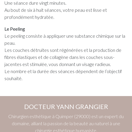
Une séance dure vingt minutes.
Au bout de six à huit séances, votre peau est lisse et
profondément hydratée.
Le Peeling
Le peeling consiste à appliquer une substance chimique sur la
peau.
Les couches détruites sont régénérées et la production de
fibres élastiques et de collagène dans les couches sous-
jacentes est stimulée, vous donnant un visage radieux.
Le nombre et la durée des séances dépendent de l’objectif
souhaité.
DOCTEUR YANN GRANGIER
Chirurgien esthétique à Quimper (29000) est un expert du
domaine, alliant la passion de la beauté au naturel à une
chirurgie esthétique humaniste.