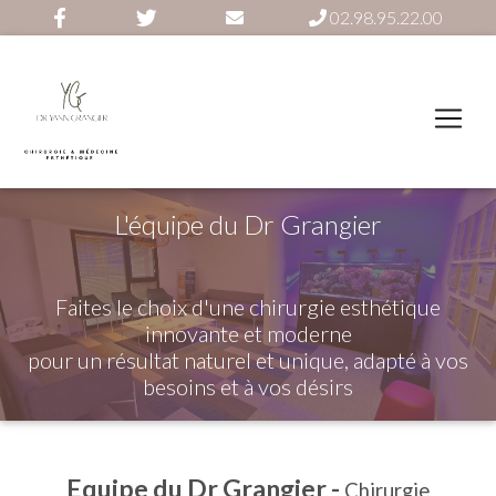
02.98.95.22.00
L'équipe du Dr Grangier
Faites le choix d'une chirurgie esthétique
innovante et moderne
pour un résultat naturel et unique, adapté à vos
besoins et à vos désirs
Equipe du Dr Grangier -
Chirurgie