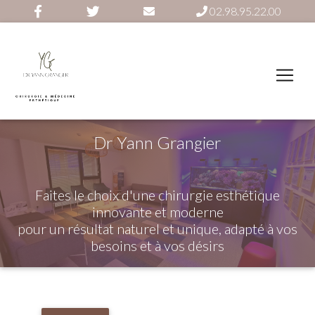
02.98.95.22.00
Dr Yann Grangier
Faites le choix d'une chirurgie esthétique
innovante et moderne
pour un résultat naturel et unique, adapté à vos
besoins et à vos désirs